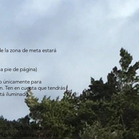
de la zona de meta estará
 a pie de página)
to únicamente para
ón. Ten en cuenta que tendrás
stá iluminado
ingún espacio para ello.
l precio habitual es de 4€