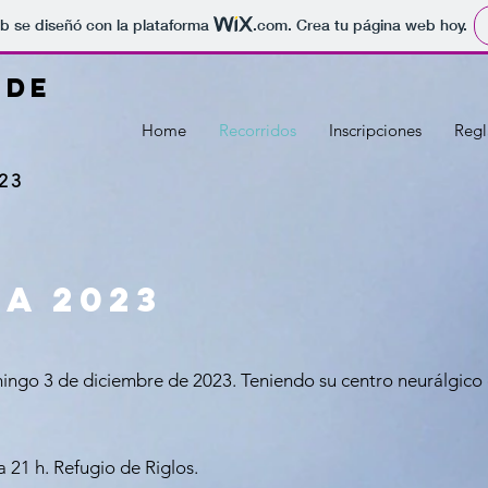
b se diseñó con la plataforma
.com
. Crea tu página web hoy.
DE
Home
Recorridos
Inscripciones
Reg
023
a 2023
mingo 3 de diciembre de 2023. Teniendo su centro neurálgico 
 21 h. Refugio de Riglos.