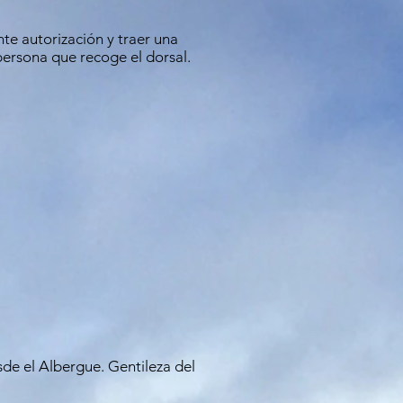
nte autorización y traer una
persona que recoge el dorsal.
sde el Albergue. Gentileza del