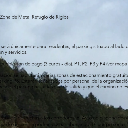
 Zona de Meta. Refugio de Riglos
 será únicamente para residentes, el parking situado al lado 
n y servicios.
 pueblo son de pago (3 euros - día). P1, P2, P3 y P4 (ver mapa
ación se habilitarán varias zonas de estacionamiento gratui
arking P5.
Estarán señalizados por personal de la organizaci
esde el parking hasta la zona de salida y que el camino no e
servicio de duchas a los corredores. El Ayto no dispone de n
 que lo deseen se podrán duchar abonando 3 € por persona ( E