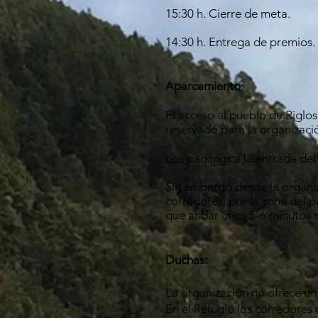
15:30 h. Cierre de meta.
14:30 h. Entrega de premios.
Aparcamiento
:
El acceso al pueblo de Riglos
reservado para la organizació
Los parkings a la entrada del
Sin embargo desde la organiz
corredores, por la zona del p
que andar unos 5-6 minutos d
Duchas:
La organización no ofrece un 
En el Refugio los corredores