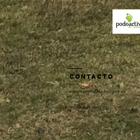
ContactO
www.trailmallosderiglos.es
info@utgs.es